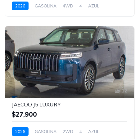
2026
GASOLINA
4WD
4
AZUL
12
JAECOO J5 LUXURY
$27,900
2026
GASOLINA
2WD
4
AZUL