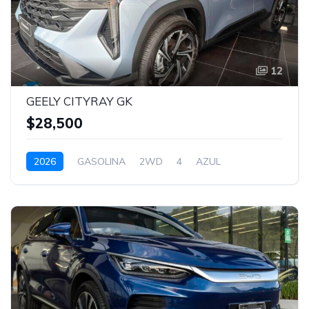
12
GEELY CITYRAY GK
$28,500
2026
GASOLINA
2WD
4
AZUL