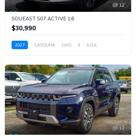
12
SOUEAST S07 ACTIVE 1.6
$30,990
2027
GASOLINA
2WD
4
AZUL
12