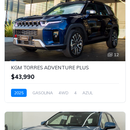
12
KGM TORRES ADVENTURE PLUS
$43,990
2025
GASOLINA
4WD
4
AZUL