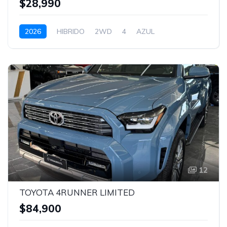
$28,990
2026
HIBRIDO
2WD
4
AZUL
12
TOYOTA 4RUNNER LIMITED
$84,900