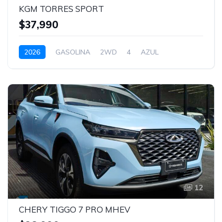
KGM TORRES SPORT
$37,990
2026
GASOLINA
2WD
4
AZUL
12
CHERY TIGGO 7 PRO MHEV