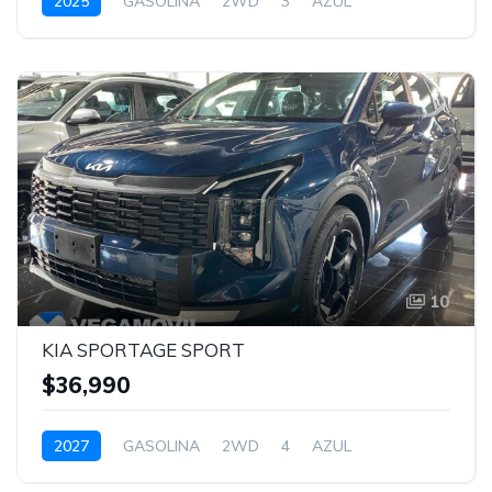
2025
GASOLINA
2WD
3
AZUL
10
KIA SPORTAGE SPORT
$36,990
2027
GASOLINA
2WD
4
AZUL