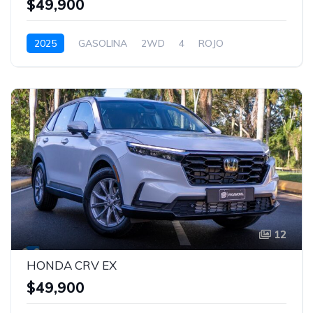
$49,900
2025
GASOLINA
2WD
4
ROJO
12
HONDA CRV EX
$49,900