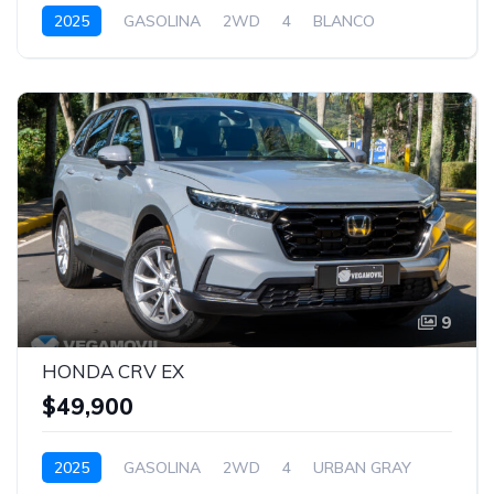
2025
GASOLINA
2WD
4
BLANCO
9
HONDA CRV EX
$49,900
2025
GASOLINA
2WD
4
URBAN GRAY