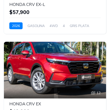
HONDA CRV EX-L
$57,900
2026
GASOLINA
4WD
4
GRIS PLATA
12
HONDA CRV EX