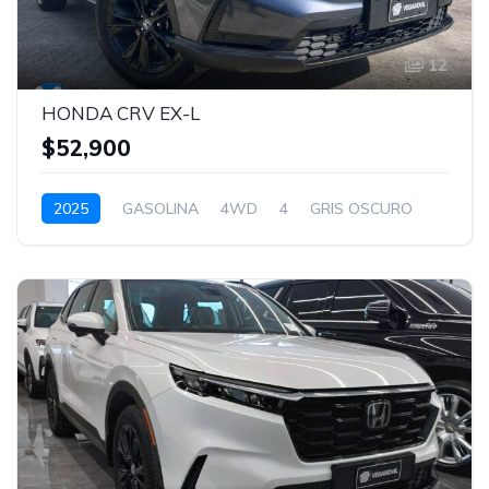
12
HONDA CRV EX-L
$52,900
2025
GASOLINA
4WD
4
GRIS OSCURO