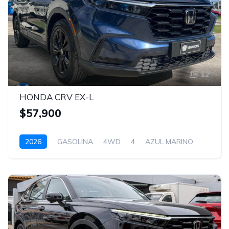
12
HONDA CRV EX-L
$57,900
2026
GASOLINA
4WD
4
AZUL MARINO