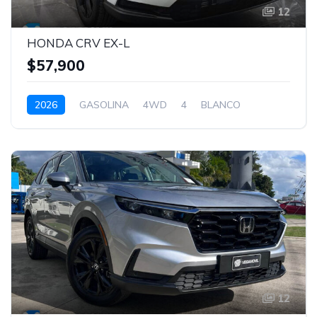
12
HONDA CRV EX-L
$57,900
2026
GASOLINA
4WD
4
BLANCO
12