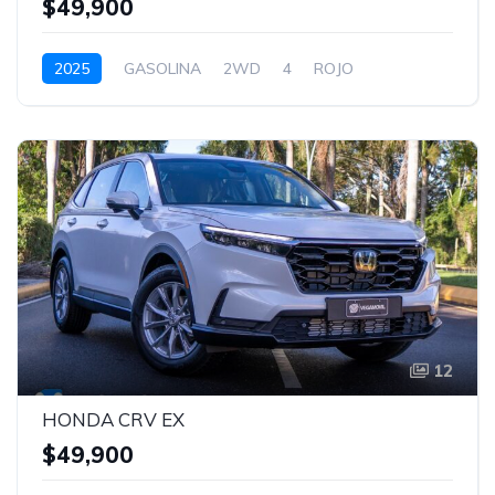
$49,900
2025
GASOLINA
2WD
4
ROJO
12
HONDA CRV EX
$49,900