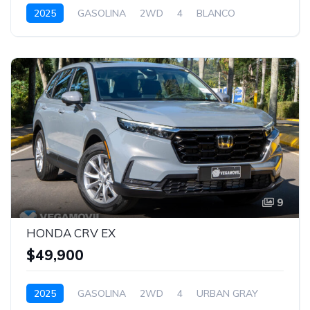
2025
GASOLINA
2WD
4
BLANCO
9
HONDA CRV EX
$49,900
2025
GASOLINA
2WD
4
URBAN GRAY