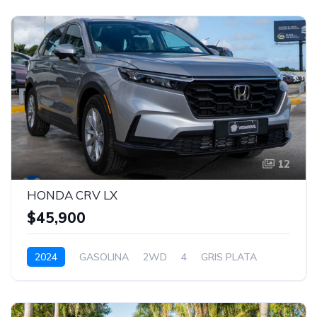
12
HONDA CRV LX
$45,900
2024
GASOLINA
2WD
4
GRIS PLATA