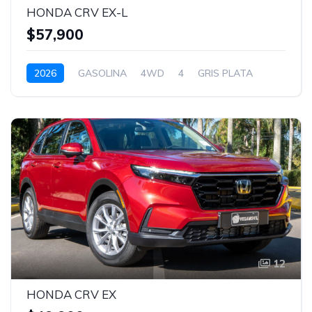
HONDA CRV EX-L
$57,900
2026
GASOLINA
4WD
4
GRIS PLATA
12
HONDA CRV EX