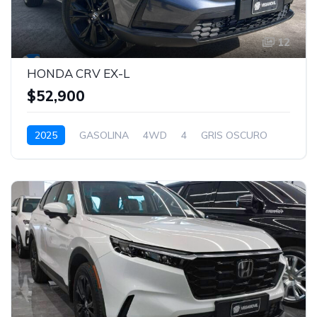
12
HONDA CRV EX-L
$52,900
2025
GASOLINA
4WD
4
GRIS OSCURO