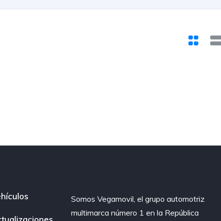
hículos
Somos Vegamovil, el grupo automotriz
multimarca número 1 en la República
tualizaciones