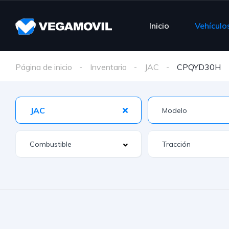
Inicio
Vehículo
Página de inicio
Inventario
JAC
CPQYD30H
JAC