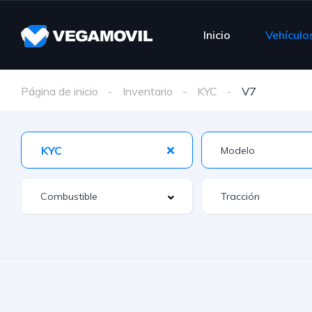
Inicio
Vehículo
Página de inicio
Inventario
KYC
V7
KYC