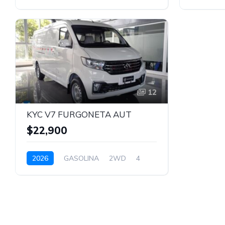
BLANCO
BLANCO
12
KYC V7 FURGONETA AUT
$22,900
2026
GASOLINA
2WD
4
BLANCO