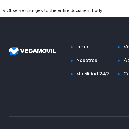
// Observe changes to the entire document body
Inicio
Ve
Nosotros
Ac
Movilidad 24/7
Co