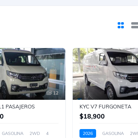
12
11 PASAJEROS
KYC V7 FURGONETA
00
$18,900
GASOLINA
2WD
4
2026
GASOLINA
2W