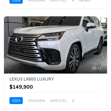
2024
GASOLINA
4WD FULL
6
NEGRO
12
LEXUS LX600 LUXURY
$149,900
2023
GASOLINA
4WD FULL
6
BLANCO PERLA