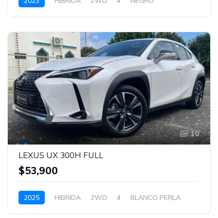
2023
HIBRIDA
2WD
4
NEGRO
10
LEXUS UX 300H FULL
$53,900
2025
HIBRIDA
2WD
4
BLANCO PERLA