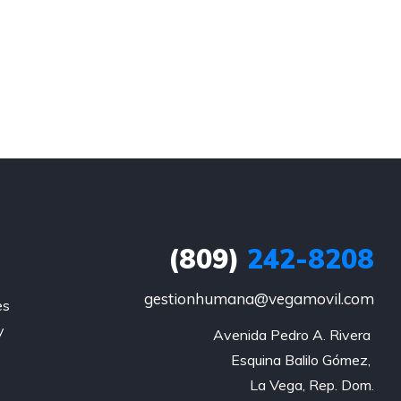
(809)
242-8208
gestionhumana@vegamovil.com
es
y
Avenida Pedro A. Rivera 

Esquina Balilo Gómez, 

La Vega, Rep. Dom.