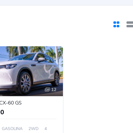
12
CX-60 GS
90
GASOLINA
2WD
4