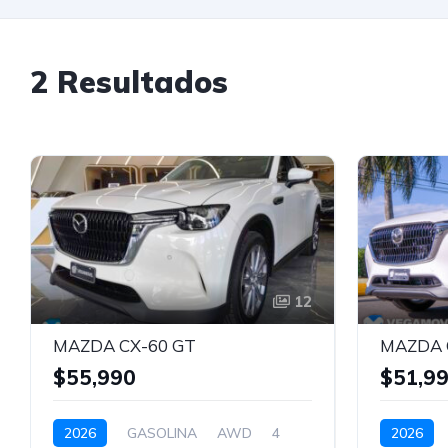
2 Resultados
12
MAZDA CX-60 GT
MAZDA 
$55,990
$51,9
2026
GASOLINA
AWD
4
2026