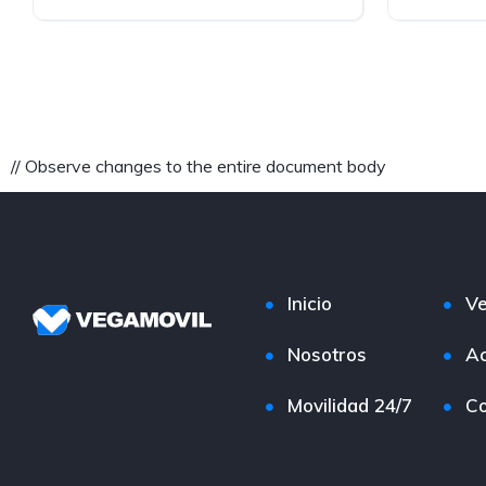
BLANCO
BLANCO
// Observe changes to the entire document body
Inicio
Ve
Nosotros
Ac
Movilidad 24/7
Co