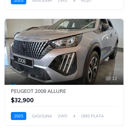
2025
GASOLINA
2WD
4
ROJO
12
PEUGEOT 2008 ALLURE
$32,900
2025
GASOLINA
2WD
4
GRIS PLATA