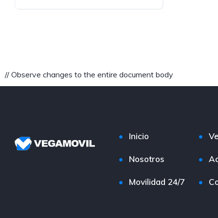
BLANCO
// Observe changes to the entire document body
Inicio
Ve
Nosotros
Ac
Movilidad 24/7
Co