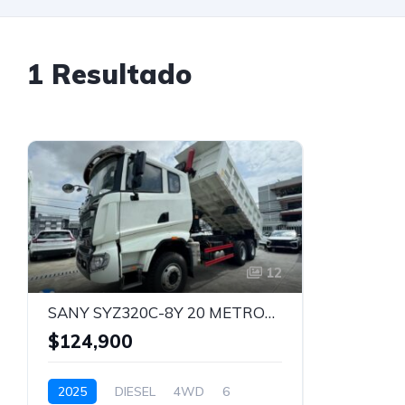
1 Resultado
12
SANY SYZ320C-8Y 20 METROS VOLTEO 20 MTS
$124,900
2025
DIESEL
4WD
6