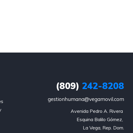
(809)
242-8208
gestionhumana@vegamovil.com
es
y
Avenida Pedro A. Rivera 

Esquina Balilo Gómez, 

La Vega, Rep. Dom.