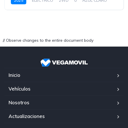
2025
ELECTRICO
2WD
0
AZUL CLARO
// Observe changes to the entire document body
Inicio
Vehículos
Nosotros
Actualizaciones