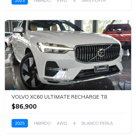
2025
HIBRIDO
4WD
4
GRIS PLATA
12
VOLVO XC60 ULTIMATE RECHARGE T8
$86,900
2025
HIBRIDO
4WD
4
BLANCO PERLA