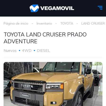
Página de inicio
Inventario
TOYOTA
LAND CRUISER
TOYOTA LAND CRUISER PRADO
ADVENTURE
Nuevos
4WD
DIESEL