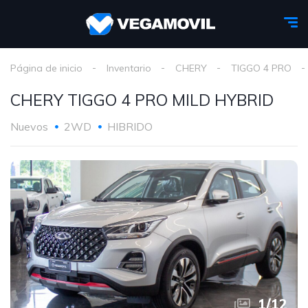
Página de inicio
Inventario
CHERY
TIGGO 4 PRO
CHERY TIGGO 4 PRO MILD HYBRID
Nuevos
2WD
HIBRIDO
1
/
12