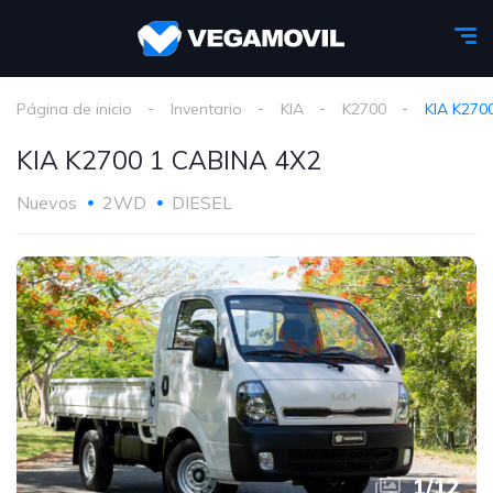
Página de inicio
Inventario
KIA
K2700
KIA K270
KIA K2700 1 CABINA 4X2
Nuevos
2WD
DIESEL
1
/
12