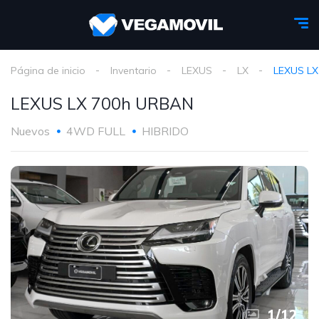
Página de inicio
Inventario
LEXUS
LX
LEXUS LX
LEXUS LX 700h URBAN
Nuevos
4WD FULL
HIBRIDO
1
/
12