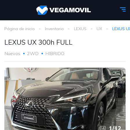
Página de inicio
Inventario
LEXUS
UX
LEXUS U
LEXUS UX 300h FULL
Nuevos
2WD
HIBRIDO
1
/
12