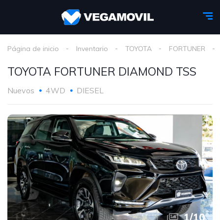
Página de inicio
Inventario
TOYOTA
FORTUNER
TOYOTA FORTUNER DIAMOND TSS
Nuevos
4WD
DIESEL
1
/
10