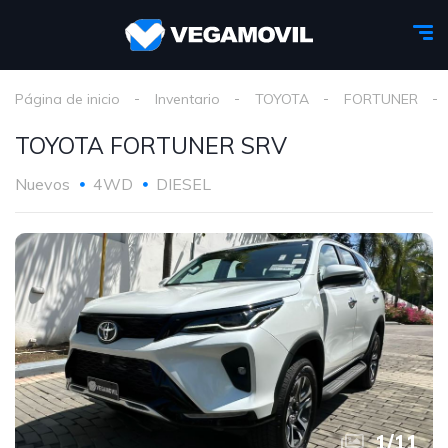
Página de inicio
Inventario
TOYOTA
FORTUNER
TOYOTA FORTUNER SRV
Nuevos
4WD
DIESEL
1
/
11