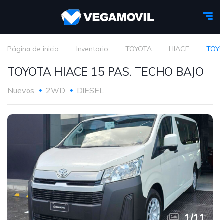
Página de inicio
Inventario
TOYOTA
HIACE
TOY
TOYOTA HIACE 15 PAS. TECHO BAJO
Nuevos
2WD
DIESEL
1
/
11