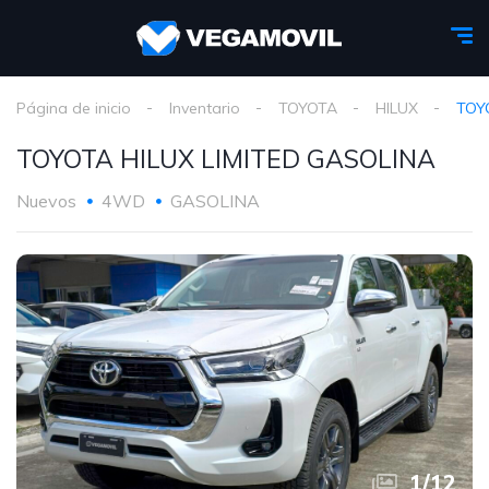
Página de inicio
Inventario
TOYOTA
HILUX
TOY
TOYOTA HILUX LIMITED GASOLINA
Nuevos
4WD
GASOLINA
1
/
12