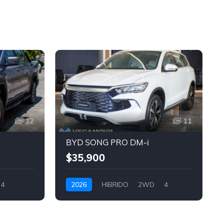
12
11
BYD SONG PRO DM-i
$35,900
4
2026
HIBRIDO
2WD
4
BLANCO