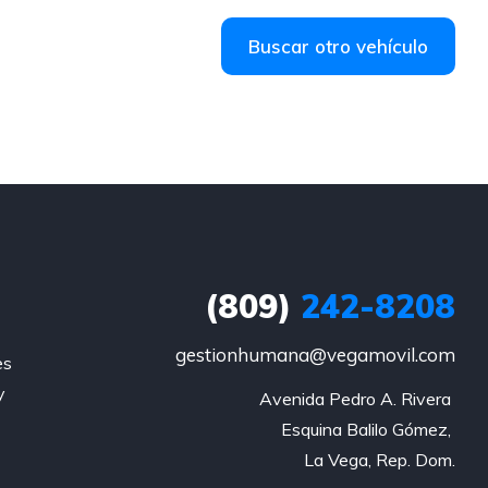
Buscar otro vehículo
(809)
242-8208
gestionhumana@vegamovil.com
es
y
Avenida Pedro A. Rivera 

Esquina Balilo Gómez, 

La Vega, Rep. Dom.