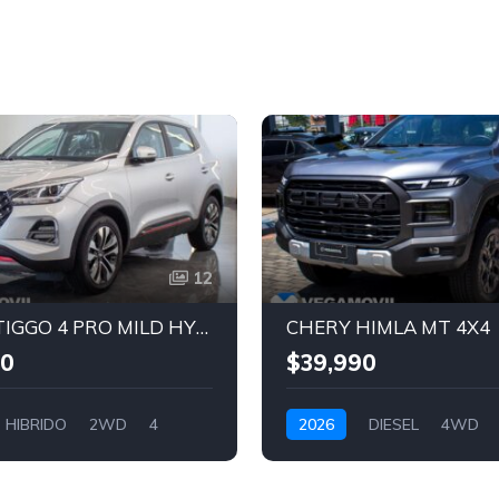
12
CHERY TIGGO 4 PRO MILD HYBRID
CHERY HIMLA MT 4X4
00
$39,990
HIBRIDO
2WD
4
2026
DIESEL
4WD
ERLA
GRIS OSCURO