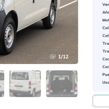
Ver
Año
Mot
Col
Col
Tra
Tra
1
/
12
Con
Com
Pue
Uso