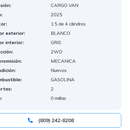
sión:
CARGO VAN
:
2025
or:
1.5 de 4 cilindros
or exterior:
BLANCO
or interior:
GRIS
cción:
2WD
nsmisión:
MECANICA
dición:
Nuevos
bustible:
GASOLINA
rtas:
2
:
0 millas
(809) 242-8208