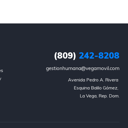
(809)
242-8208
gestionhumana@vegamovil.com
es
y
Avenida Pedro A. Rivera 

Esquina Balilo Gómez, 

La Vega, Rep. Dom.