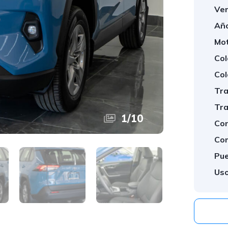
Ver
Año
Mot
Col
Col
Tra
Tra
1
/
10
Con
Com
Pue
Uso