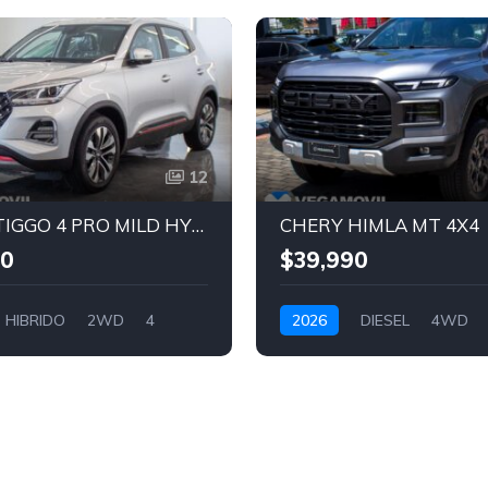
12
CHERY TIGGO 4 PRO MILD HYBRID
CHERY HIMLA MT 4X4
00
$39,990
HIBRIDO
2WD
4
2026
DIESEL
4WD
ERLA
GRIS OSCURO