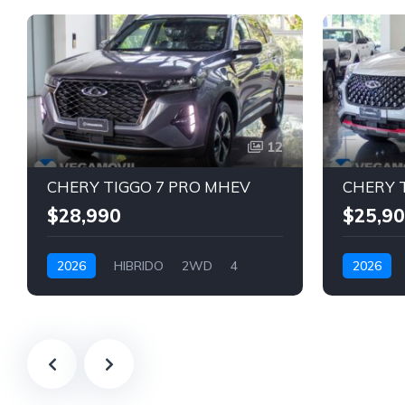
12
CHERY TIGGO 7 PRO MHEV
$28,990
$25,9
2026
HIBRIDO
2WD
4
2026
GRIS
BLANCO P