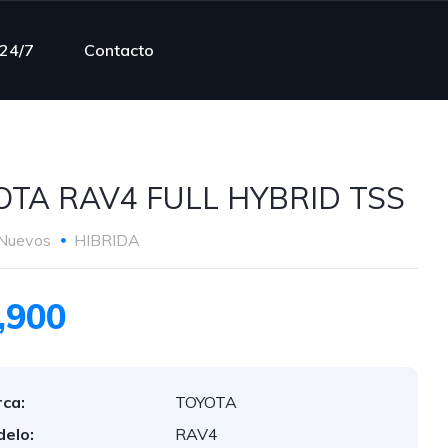
 24/7
Contacto
OTA RAV4 FULL HYBRID TSS
Nuevos
HIBRIDA
,900
ca:
TOYOTA
elo:
RAV4