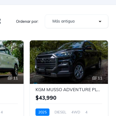
Más antigua
Ordenar por:
11
11
KGM MUSSO ADVENTURE PLUS
$43,990
4
2025
DIESEL
4WD
4