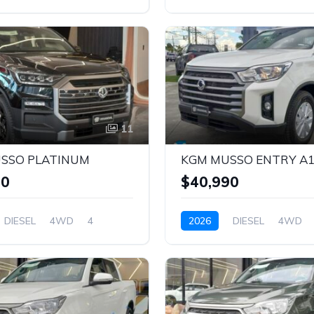
BLANCO
11
SSO PLATINUM
KGM MUSSO ENTRY A
90
$40,990
DIESEL
4WD
4
2026
DIESEL
4WD
BLANCO