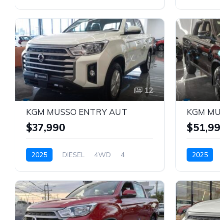
BLANCO
BLANCO
12
KGM MUSSO ENTRY AUT
KGM MU
$37,990
$51,9
2025
DIESEL
4WD
4
2025
BLANCO
NEGRO