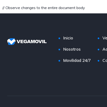
// Observe changes to the entire document body
Inicio
Ve
Nosotros
Ac
Movilidad 24/7
Co