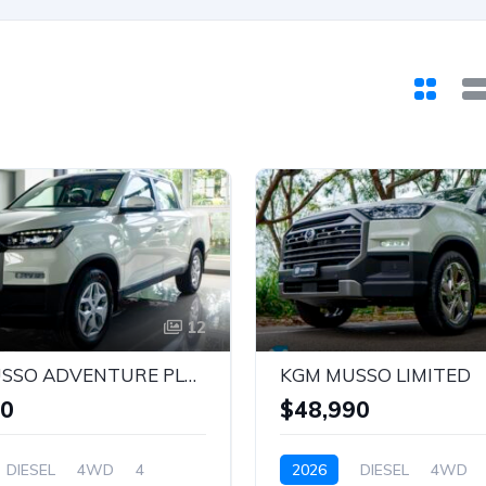
12
KGM MUSSO ADVENTURE PLUS
KGM MUSSO LIMITED
90
$48,990
DIESEL
4WD
4
2026
DIESEL
4WD