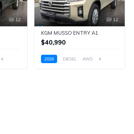
12
12
1
KGM MUSSO ENTRY A1
$40,990
4
2026
DIESEL
4WD
4
CREMA