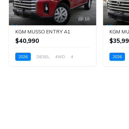
10
KGM MUSSO ENTRY A1
KGM MU
$40,990
$35,9
2026
DIESEL
4WD
4
2026
ROJO
BLANCO 