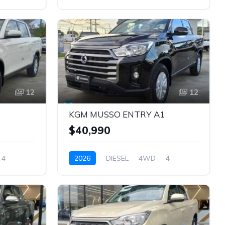
NEGRO
12
12
1
KGM MUSSO ENTRY A1
$40,990
4
2026
DIESEL
4WD
4
NEGRO