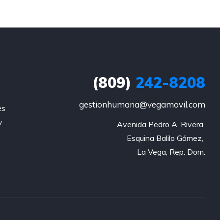
(809)
242-8208
gestionhumana@vegamovil.com
es
y
Avenida Pedro A. Rivera 

Esquina Balilo Gómez, 

La Vega, Rep. Dom.