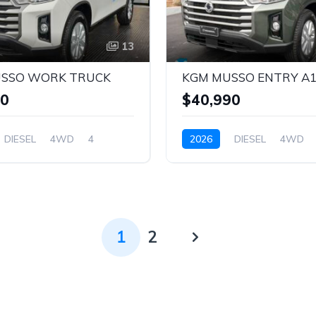
13
SSO WORK TRUCK
KGM MUSSO ENTRY A
90
$40,990
DIESEL
4WD
4
2026
DIESEL
4WD
PERLA
VERDE
1
2