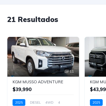
21 Resultados
11
KGM MUSSO ADVENTURE
$39,990
$43,9
2025
DIESEL
4WD
4
2025