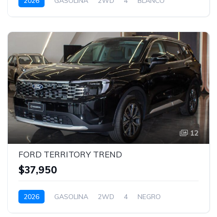
2026
GASOLINA
2WD
4
BLANCO
12
FORD TERRITORY TREND
$37,950
2026
GASOLINA
2WD
4
NEGRO