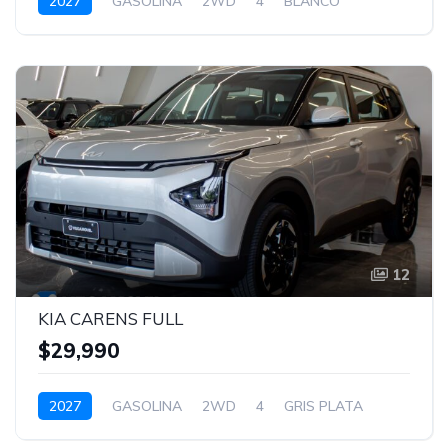
2027
GASOLINA
2WD
4
BLANCO
12
KIA CARENS FULL
$29,990
2027
GASOLINA
2WD
4
GRIS PLATA