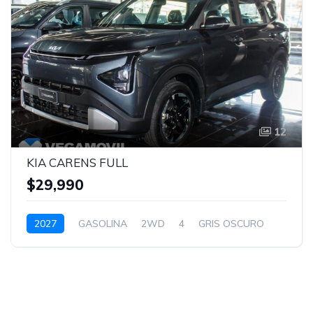
12
KIA CARENS FULL
$29,990
2027
GASOLINA
2WD
4
GRIS OSCURO