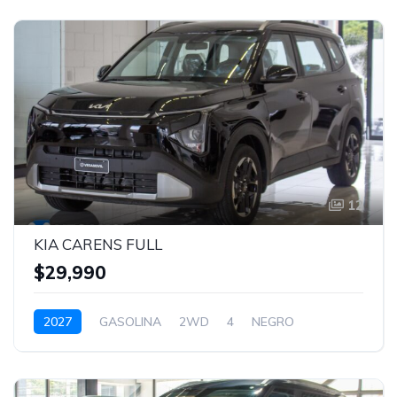
12
KIA CARENS FULL
$29,990
2027
GASOLINA
2WD
4
NEGRO