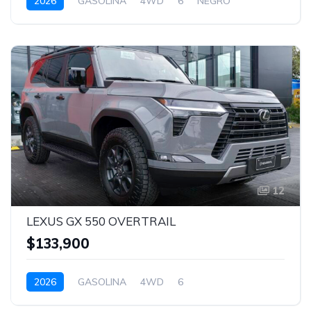
2026
GASOLINA
4WD
6
NEGRO
12
LEXUS GX 550 OVERTRAIL
$133,900
2026
GASOLINA
4WD
6
TITANIUM CARBIDE