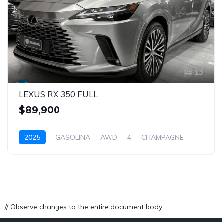
13
LEXUS RX 350 FULL
$89,900
2025
GASOLINA
AWD
4
CHAMPAGNE
// Observe changes to the entire document body