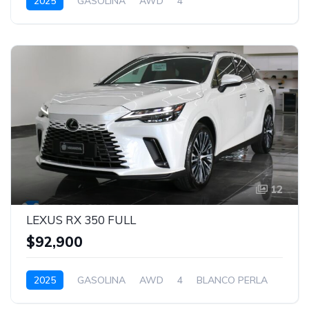
2025
GASOLINA
AWD
4
SONIC TITANIUM
12
LEXUS RX 350 FULL
$92,900
2025
GASOLINA
AWD
4
BLANCO PERLA