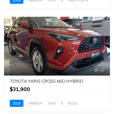
2024
HIBRIDA
2WD
4
GRIS PLATA
12
TOYOTA YARIS CROSS MID HYBRID
$31,900
2024
HIBRIDA
2WD
4
ROJO