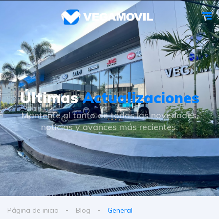
Últimas
Actualizaciones
Mantente al tanto de todas las novedades,
noticias y avances más recientes.
Página de inicio
Blog
General