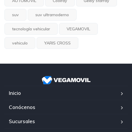
AUTOMOVIL
Coolray
Geely starray
suv
suv ultramoderno
tecnología vehicular
VEGAMOVIL
vehiculo
YARIS CROSS
Inicio
Conócenos
Sucursales